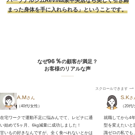
パーソナルジムReViNa泉中央店なら美しく引き締
まった身体を手に入れられる」ということです。
96％
なぜ
の顧客が満足？
お客様のリアルな声
スクロールできます
A.M
S.K
さん
さ
（40代/女性）
（20代
在宅ワークで運動不足に悩みんでて、レビナに通
就職してから4年
い始めて5ヶ月、6kg減量に成功しました！
型を変えたいと思
甘いもの好きなんですが、全く食べれないとかは
識ゼロの私でも