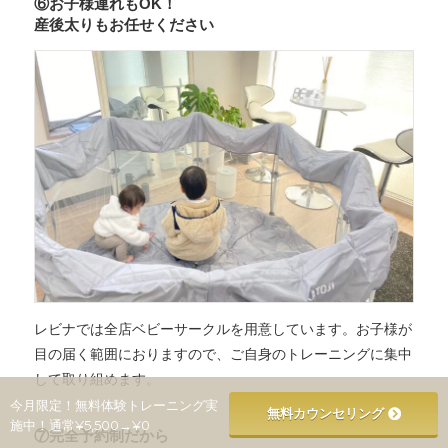
⑥お子様連れもOK！
産後太りもお任せください
レビナでは全店ベビーサークルを用意しています。お子様が
目の届く範囲におりますので、ご自身のトレーニングに集中
して取り組めます。
今月限定！無料体験トレーニング実
無料カウンセリング
施中！通常¥5,500→¥0
⑦完全予約制だから