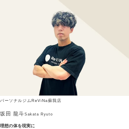
パーソナルジムReViNa蘇我店
坂田 龍斗
Sakata Ryuto
理想の体を現実に