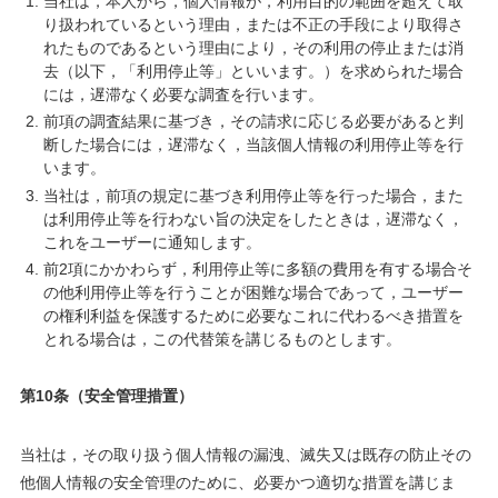
当社は，本人から，個人情報が，利用目的の範囲を超えて取
り扱われているという理由，または不正の手段により取得さ
れたものであるという理由により，その利用の停止または消
去（以下，「利用停止等」といいます。）を求められた場合
には，遅滞なく必要な調査を行います。
前項の調査結果に基づき，その請求に応じる必要があると判
断した場合には，遅滞なく，当該個人情報の利用停止等を行
います。
当社は，前項の規定に基づき利用停止等を行った場合，また
は利用停止等を行わない旨の決定をしたときは，遅滞なく，
これをユーザーに通知します。
前2項にかかわらず，利用停止等に多額の費用を有する場合そ
の他利用停止等を行うことが困難な場合であって，ユーザー
の権利利益を保護するために必要なこれに代わるべき措置を
とれる場合は，この代替策を講じるものとします。
第10条（安全管理措置）
当社は，その取り扱う個人情報の漏洩、滅失又は既存の防止その
他個人情報の安全管理のために、必要かつ適切な措置を講じま