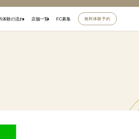
料体験の流れ
店舗一覧
FC募集
無料体験予約