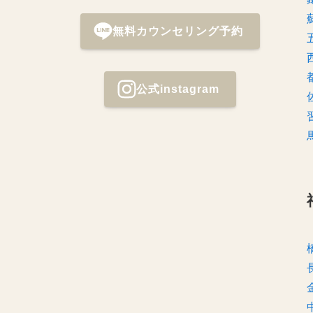
無料カウンセリング予約
公式instagram