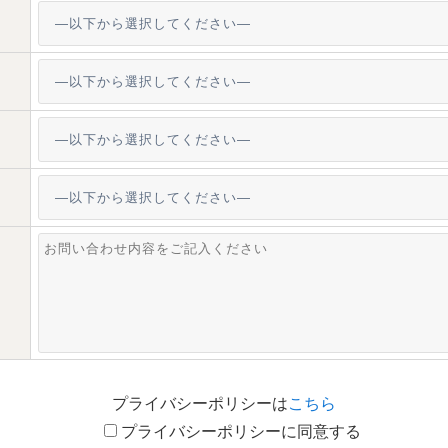
プライバシーポリシーは
こちら
プライバシーポリシーに同意する