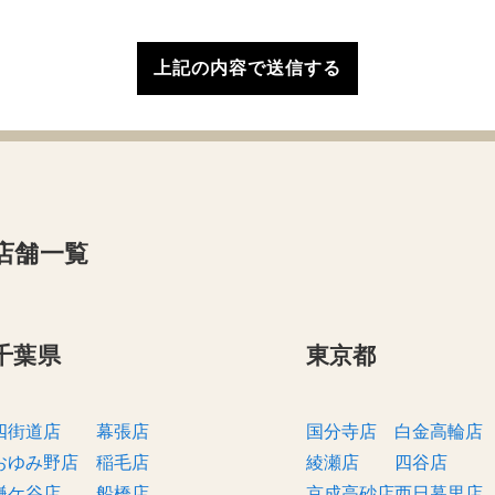
店舗一覧
千葉県
東京都
四街道店
幕張店
国分寺店
白金高輪店
おゆみ野店
稲毛店
綾瀬店
四谷店
鎌ケ谷店
船橋店
京成高砂店
西日暮里店