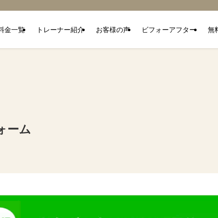
料金一覧
トレーナー紹介
お客様の声
ビフォーアフター
無
ォーム