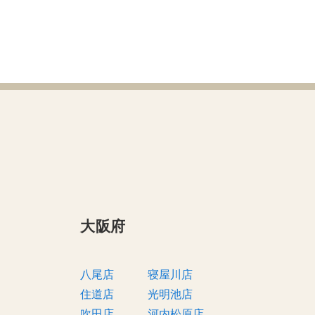
大阪府
八尾店
寝屋川店
住道店
光明池店
吹田店
河内松原店