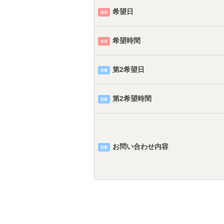
希望日
必須
希望時間
必須
第2希望日
任意
第2希望時間
任意
お問い合わせ内容
任意