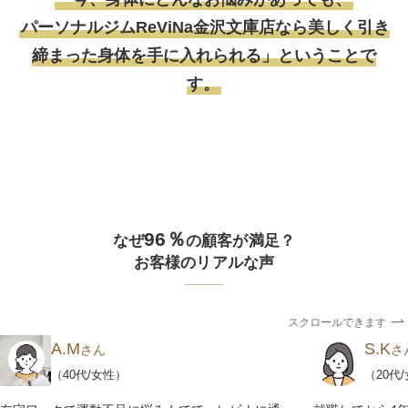
パーソナルジムReViNa金沢文庫店なら美しく引き
締まった身体を手に入れられる」ということで
す。
96％
なぜ
の顧客が満足？
お客様のリアルな声
スクロールできます
A.M
S.K
さん
さ
（40代/女性）
（20代