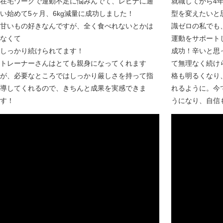
在宅ワークで運動不足に悩みんでて、レビナに通
就職してから4年
い始めて5ヶ月、6kg減量に成功しました！
型を変えたいと思
甘いもの好きなんですが、全く食べれないとかは
識ゼロの私でも
なくて
運動をサポートし
しっかり続けられてます！
成功！辛いと思
トレーナーさんはとても親身になってくれます
て無理なく続け
が、必要なところではしっかり厳しさを持って指
格も明るくなり
導してくれるので、きちんと成果を実感できま
れるように。今
す！
うになり、自信