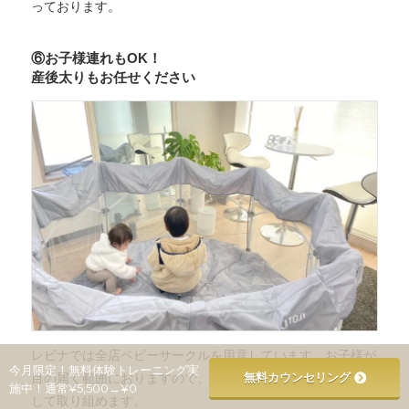
っております。
⑥お子様連れもOK！
産後太りもお任せください
レビナでは全店ベビーサークルを用意しています。お子様が
今月限定！無料体験トレーニング実
無料カウンセリング
目の届く範囲におりますので、ご自身のトレーニングに集中
施中！通常¥5,500→¥0
して取り組めます。