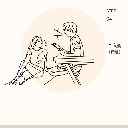
STEP
04
ご入会
（任意）