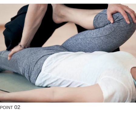
02
POINT
動きやすい状態
関節が
を
つくる（可動域）