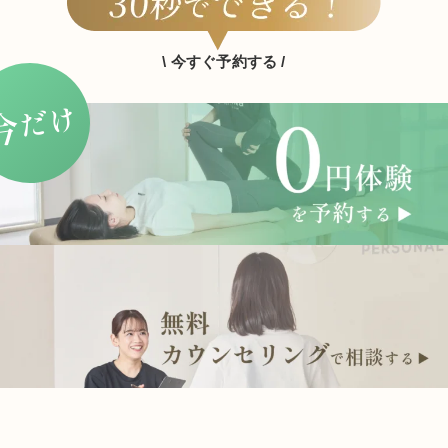
\ 今すぐ予約する /
だけ
今