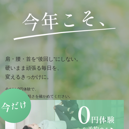
肩・腰・首を“後回し”にしない。
硬いまま頑張る毎日を、
変えるきっかけに。
今だけ 0円体験で、
まずは身体の軽さを確かめてください。
だけ
今