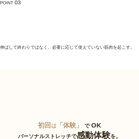
03
POINT
ストレッチ×
コンディショニング
で
“戻りにくい”設計
伸ばして終わりではなく、必要に応じて使えていない筋肉を起こす。
初回
「体験」
OK
は
で
感動体験
パーソナルストレッチで
を。