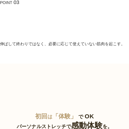
03
POINT
ストレッチ×
コンディショニング
で
“戻りにくい”設計
伸ばして終わりではなく、必要に応じて使えていない筋肉を起こす。
初回
「体験」
OK
は
で
感動体験
パーソナルストレッチで
を。