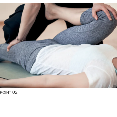
02
POINT
動きやすい状態
関節が
を
つくる（可動域）