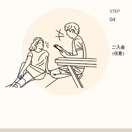
STEP
04
ご入会
（任意）