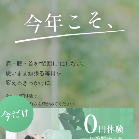
肩・腰・首を“後回し”にしない。
硬いまま頑張る毎日を、
変えるきっかけに。
今だけ 0円体験で、
まずは身体の軽さを確かめてください。
だけ
今