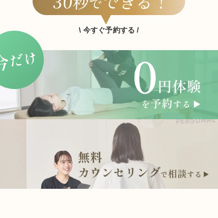
\ 今すぐ予約する /
だけ
今