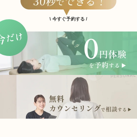
\ 今すぐ予約する /
だけ
今