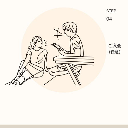
STEP
04
ご入会
（任意）