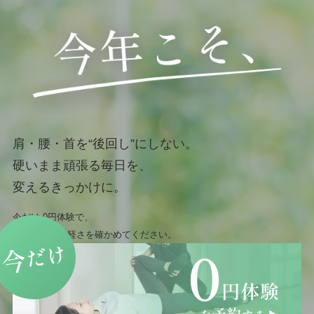
肩・腰・首を“後回し”にしない。
硬いまま頑張る毎日を、
変えるきっかけに。
今だけ 0円体験で、
まずは身体の軽さを確かめてください。
だけ
今