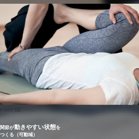
02
POINT
動きやすい状態
関節が
を
つくる（可動域）