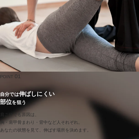
01
POINT
伸ばしにくい
自分では
部位
を狙う
肩こりでも原因は、
胸・肩甲骨まわり・背中など人それぞれ。
あなたの状態を見て、伸ばす場所を決めます。