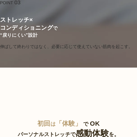
03
POINT
ストレッチ×
コンディショニング
で
“戻りにくい”設計
伸ばして終わりではなく、必要に応じて使えていない筋肉を起こす。
初回
「体験」
OK
は
で
感動体験
パーソナルストレッチで
を。