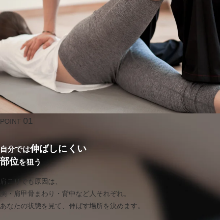
01
POINT
伸ばしにくい
自分では
部位
を狙う
肩こりでも原因は、
胸・肩甲骨まわり・背中など人それぞれ。
あなたの状態を見て、伸ばす場所を決めます。