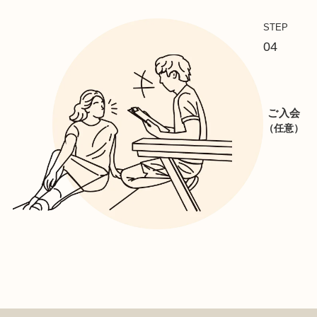
STEP
04
ご入会
（任意）