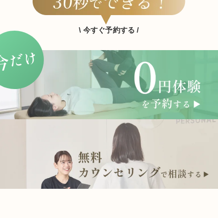
\ 今すぐ予約する /
だけ
今