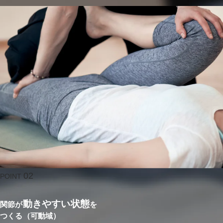
02
POINT
動きやすい状態
関節が
を
つくる（可動域）