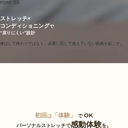
03
POINT
ストレッチ×
コンディショニング
で
“戻りにくい”設計
伸ばして終わりではなく、必要に応じて使えていない筋肉を起こす。
初回
「体験」
OK
は
で
感動体験
パーソナルストレッチで
を。