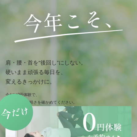
肩・腰・首を“後回し”にしない。
硬いまま頑張る毎日を、
変えるきっかけに。
今だけ0円体験で、
まずは身体の軽さを確かめてください。
だけ
今