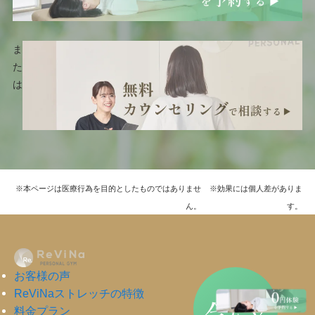
ま
た
は
※本ページは医療行為を目的としたものではありませ
※効果には個人差がありま
ん。
す。
お客様の声
ReViNaストレッチの特徴
だけ
今
料金プラン