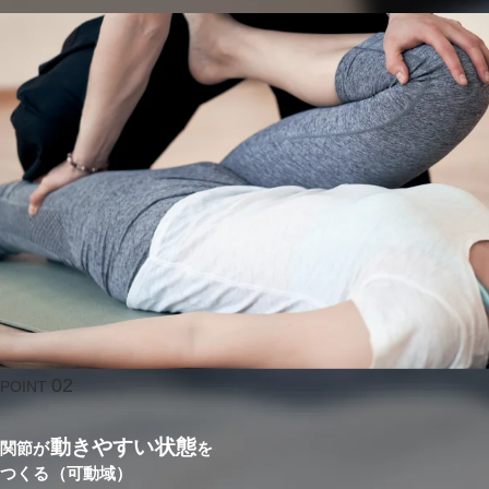
02
POINT
動きやすい状態
関節が
を
つくる（可動域）