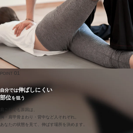
01
POINT
伸ばしにくい
自分では
部位
を狙う
肩こりでも原因は、
胸・肩甲骨まわり・背中など人それぞれ。
あなたの状態を見て、伸ばす場所を決めます。