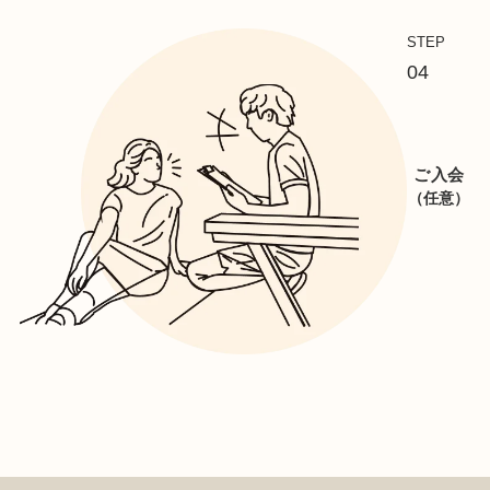
STEP
04
ご入会
（任意）