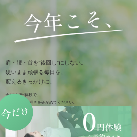
肩・腰・首を“後回し”にしない。
硬いまま頑張る毎日を、
変えるきっかけに。
今だけ 0円体験で、
まずは身体の軽さを確かめてください。
だけ
今