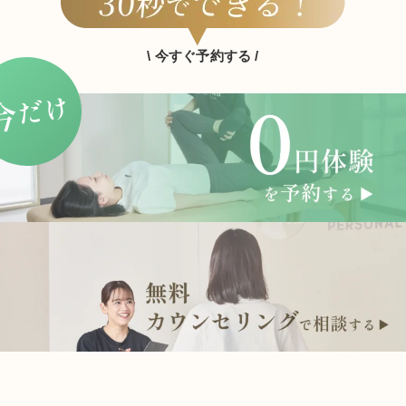
\ 今すぐ予約する /
だけ
今