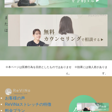
ま
た
は
※本ページは医療行為を目的としたものではありませ
※効果には個人差がありま
ん。
す。
お客様の声
ReViNaストレッチの特徴
だけ
今
料金プラン