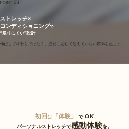
03
POINT
ストレッチ×
コンディショニング
で
“戻りにくい”設計
伸ばして終わりではなく、必要に応じて使えていない筋肉を起こす。
初回
「体験」
OK
は
で
感動体験
パーソナルストレッチで
を。