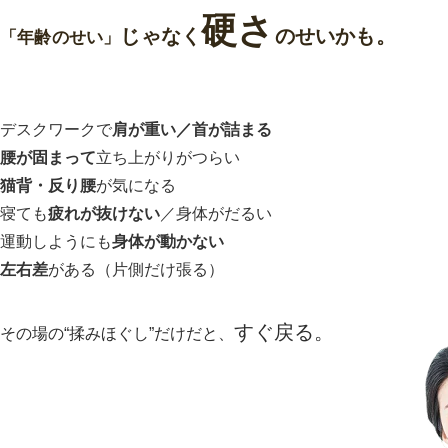
硬さ
じゃなく
のせいかも。
「年齢のせい」
デスクワークで
肩が重い／首が詰まる
腰が固まって
立ち上がりがつらい
猫背・反り腰
が気になる
寝ても
疲れが抜けない
／身体がだるい
運動しようにも
身体が動かない
左右差
がある（片側だけ張る）
すぐ戻る。
その場の“揉みほぐし”だけだと、