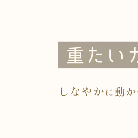
だからReViNaは、
動ける状態に整える
ことから始