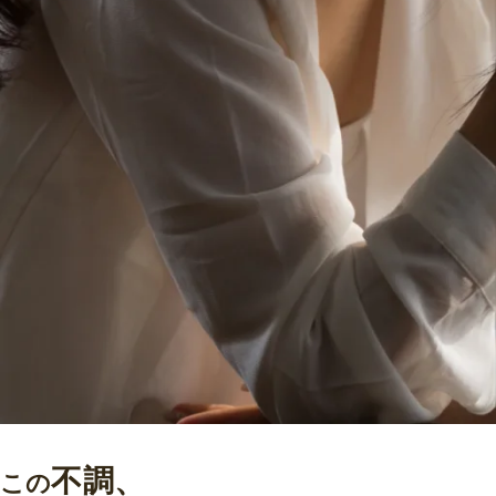
不調、
この