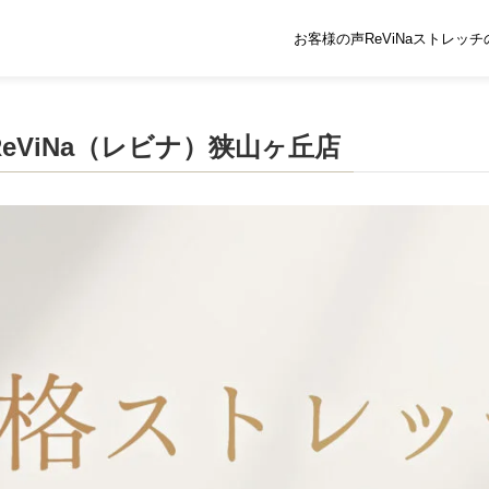
お客様の声
ReViNaストレッ
eViNa（レビナ）狭山ヶ丘店