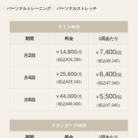
パーソナルトレーニング
パーソナルストレッチ
ライト40分
期間
料金
1回あたり
7,400
14,800
￥
/月
￥
/回
2
月
回
（税込¥16,280）
（税込¥8,140）
6,400
25,600
￥
/月
￥
/回
4
月
回
（税込¥28,160）
（税込¥7,040）
5,500
44,000
￥
/月
￥
/回
8
月
回
（税込¥48,400）
（税込¥7,040）
スタンダード60分
期間
料金
1回あたり