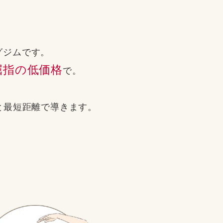
グジムです。
屈指の低価格
で。
と
最短距離で導きます。