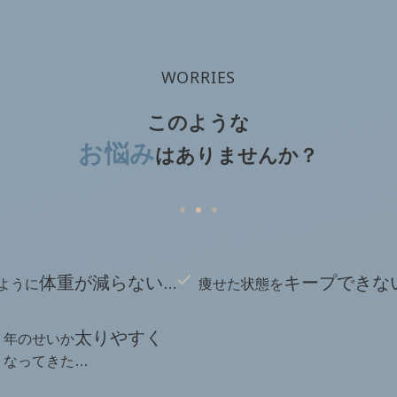
WORRIES
このような
お悩み
は
ありませんか？
体重が減らない
キープできな
ように
…
痩せた状態を
太りやすく
年のせいか
なってきた…