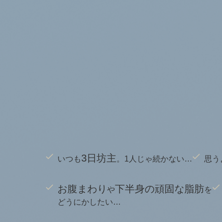
3日坊主
いつも
。1人じゃ続かない…
思う
お腹まわり
下半身の頑固な脂肪
や
を
どうにかしたい…