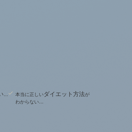
い
ダイエット方法
…
本当に正しい
が
わからない…