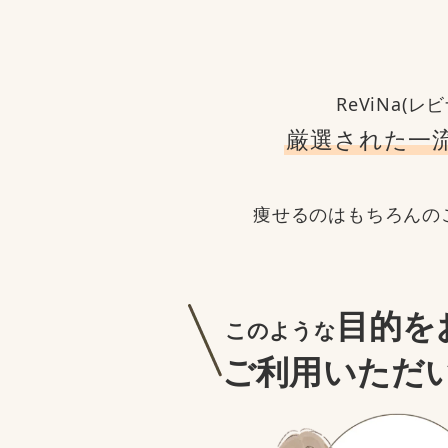
ReViNa(
厳選された一
痩せるのはもちろんの
目的を
このような
ご利用いただ