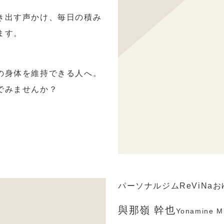
き出す声かけ、毎日の積み
ます。
の身体を維持できる人へ。
でみませんか？
パーソナルジムReViNa
與那嶺 幹也
Yonamine
Mi