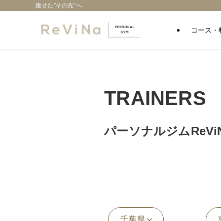
痩せた”その先”へ
コース・
TRAINERS
パーソナルジムReVi
千葉県