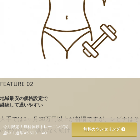
FEATURE 02
地域最安の価格設定で
継続して通いやすい
大手では2ヶ月30万円以上が相場ですが、レビナはそ
今月限定！無料体験トレーニング実
の半額以下。無理なく続けられる価格です。
無料カウンセリング
施中！通常¥5,500→¥0