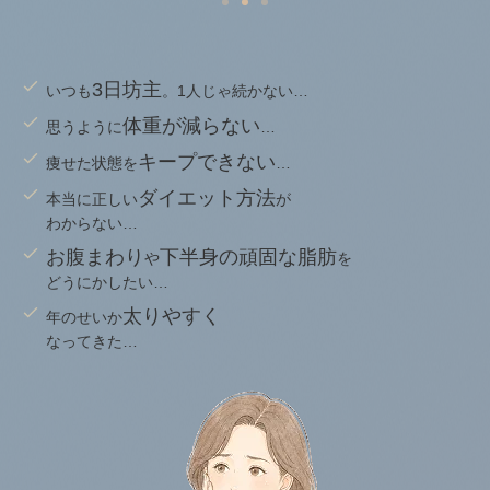
3日坊主
いつも
。1人じゃ続かない…
体重が減らない
思うように
…
キープできない
痩せた状態を
…
ダイエット方法
本当に正しい
が
わからない…
お腹まわり
下半身の頑固な脂肪
や
を
どうにかしたい…
太りやすく
年のせいか
なってきた…