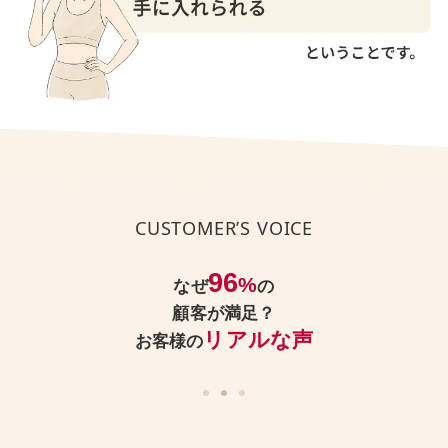
今、身体にどんなお悩みがあっても、
CUSTOMER’S VOICE
パーソナルジムReViNaなら
美しく引き締まった身体
を手に入れられる
96
%
なぜ
の
顧客が満足？
ということです。
リアルな声
お客様の