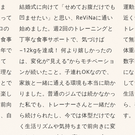
しま
結婚式に向けて「せめてお腹だけでも
運動
思って
凹ませたい」と思い、ReViNaに通い
近く
ロの
始めました。週2回のトレーニングと
トレ
に食事
丁寧な食事サポートで、気づけば
て無
半年で
−12kgを達成！ 何より嬉しかったの
体重
って
は、変化が“見える”からモチベーショ
数字
無理な
ンが続いたこと。子連れOKなので、
にな
ことで
家族と一緒に通える環境も本当に助か
して
「楽し
りました。普通のジムでは続かなかっ
生活
は前向
た私でも、トレーナーさんと一緒だか
ら、
り、自
ら続けられたし、今では体型だけでな
す。
く生活リズムや気持ちまで前向きに変