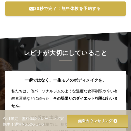
30秒で完了！無料体験を予約する
レビナが大切にしていること
一瞬ではなく、一生モノのボディメイクを。
私たちは、他パーソナルジムのような過度な食事制限や辛い有
酸素運動などに頼った、
その場限りのダイエット指導は行いま
せん。
トレーニングを辞めた途端に、一瞬でリバウンドしてしまうよ
今月限定！無料体験トレーニング実
無料カウンセリング
施中！通常¥5,500→¥0
うな短期的な大幅減量では、脂肪だけではなく、筋肉も一緒に