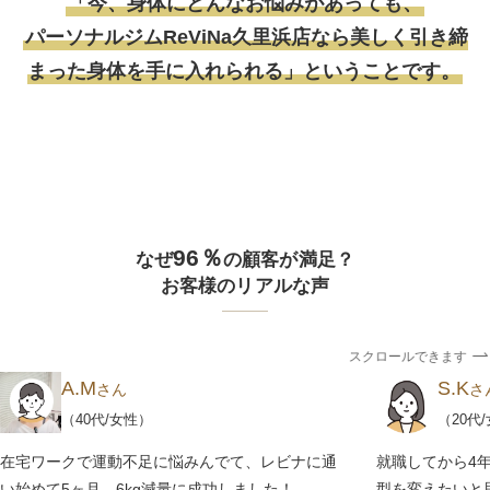
「今、身体にどんなお悩みがあっても、
パーソナルジムReViNa久里浜店なら美しく引き締
まった身体を手に入れられる」ということです。
96％
なぜ
の顧客が満足？
お客様のリアルな声
スクロールできます
A.M
S.K
さん
さ
（40代/女性）
（20代
在宅ワークで運動不足に悩みんでて、レビナに通
就職してから4年
い始めて5ヶ月、6kg減量に成功しました！
型を変えたいと思