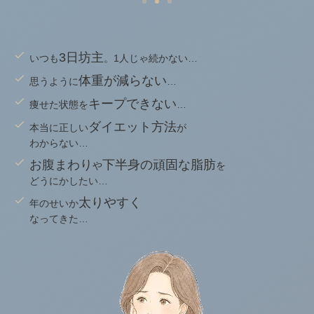
3日坊主
いつも
。1人じゃ続かない…
体重が減らない
思うように
…
キープできない
痩せた状態を
…
ダイエット方法
本当に正しい
が
わからない…
お腹まわり
下半身の頑固な脂肪
や
を
どうにかしたい…
太りやすく
年のせいか
なってきた…