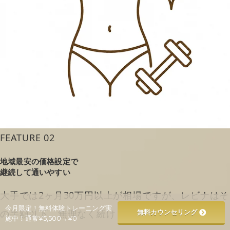
FEATURE 02
地域最安の価格設定で
継続して通いやすい
大手では2ヶ月30万円以上が相場ですが、レビナはそ
今月限定！無料体験トレーニング実
の半額以下。無理なく続けられる価格です。
無料カウンセリング
施中！通常¥5,500→¥0