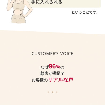
今、身体にどんなお悩みがあっても、
CUSTOMER’S VOICE
パーソナルジムReViNaなら
美しく引き締まった身体
を手に入れられる
96
%
なぜ
の
顧客が満足？
ということです。
リアルな声
お客様の