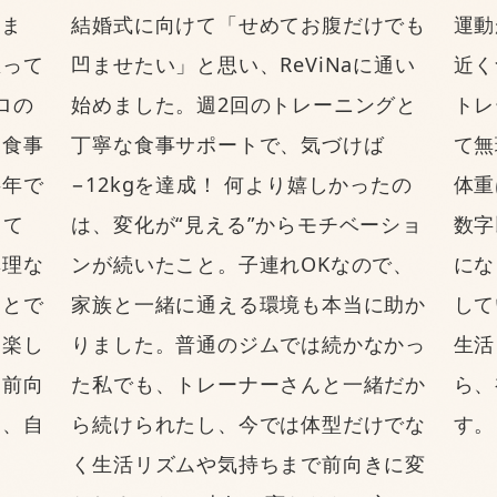
しま
結婚式に向けて「せめてお腹だけでも
運動
思って
凹ませたい」と思い、ReViNaに通い
近く
ロの
始めました。週2回のトレーニングと
トレ
に食事
丁寧な食事サポートで、気づけば
て無
半年で
−12kgを達成！ 何より嬉しかったの
体重
って
は、変化が“見える”からモチベーショ
数字
無理な
ンが続いたこと。子連れOKなので、
にな
ことで
家族と一緒に通える環境も本当に助か
して
「楽し
りました。普通のジムでは続かなかっ
生活
は前向
た私でも、トレーナーさんと一緒だか
ら、
り、自
ら続けられたし、今では体型だけでな
す。
く生活リズムや気持ちまで前向きに変