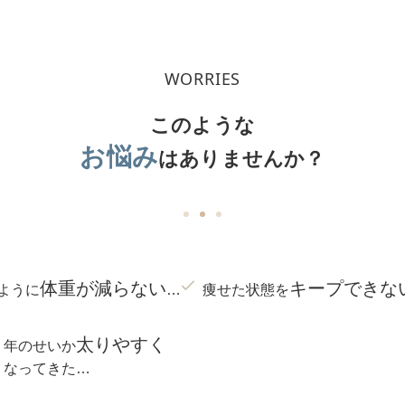
WORRIES
このような
お悩み
は
ありませんか？
体重が減らない
キープできな
ように
…
痩せた状態を
太りやすく
年のせいか
なってきた…