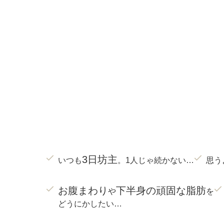
3日坊主
いつも
。1人じゃ続かない…
思う
お腹まわり
下半身の頑固な脂肪
や
を
どうにかしたい…