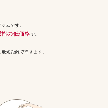
グジムです。
屈指の低価格
で。
と
最短距離で導きます。