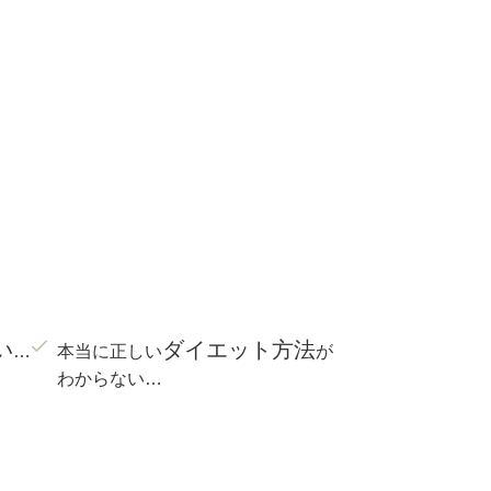
い
ダイエット方法
…
本当に正しい
が
わからない…