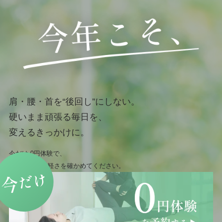
肩・腰・首を“後回し”にしない。
硬いまま頑張る毎日を、
変えるきっかけに。
今だけ 0円体験で、
まずは身体の軽さを確かめてください。
だけ
今