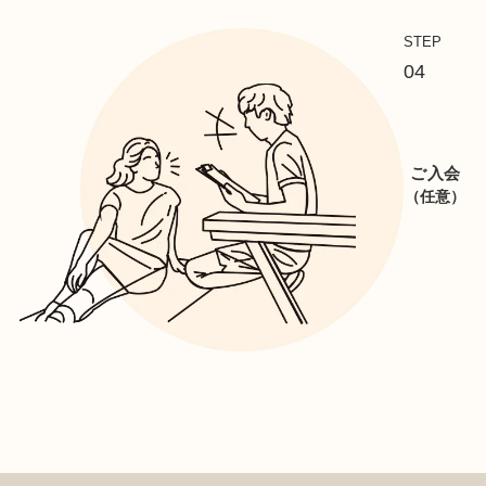
STEP
04
ご入会
（任意）