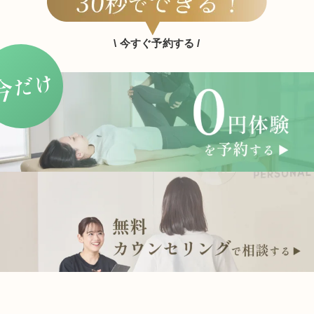
\ 今すぐ予約する /
だけ
今