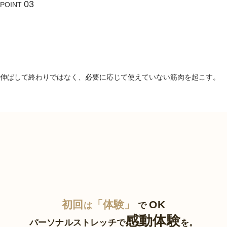
03
POINT
ストレッチ×
コンディショニング
で
“戻りにくい”設計
伸ばして終わりではなく、必要に応じて使えていない筋肉を起こす。
初回
「体験」
OK
は
で
感動体験
パーソナルストレッチで
を。