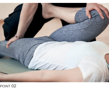
02
POINT
動きやすい状態
関節が
を
つくる（可動域）