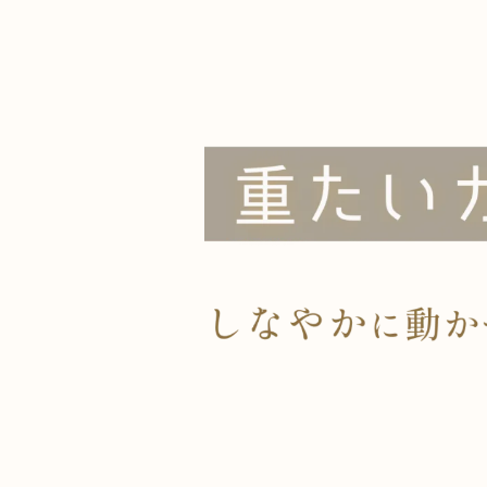
だからReViNaは、
動ける状態に整える
ことから始