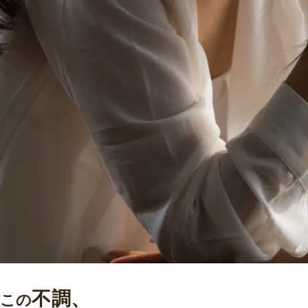
不調、
この