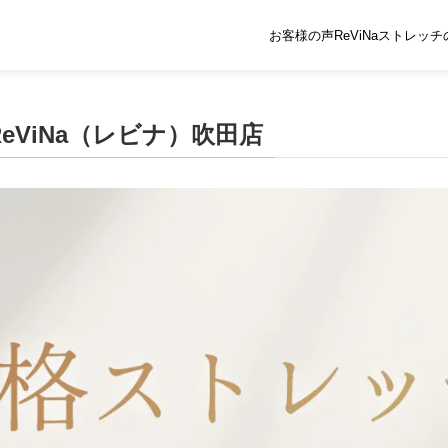
お客様の声
ReViNaストレッ
ViNa（レビナ）吹田店