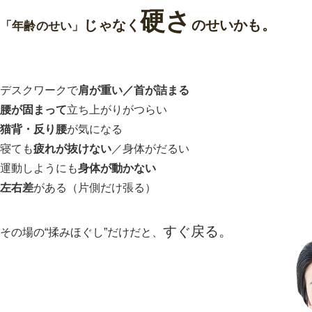
硬さ
じゃなく
のせいかも。
「年齢のせい」
デスクワークで
肩が重い／首が詰まる
腰が固まって
立ち上がりがつらい
猫背・反り腰
が気になる
寝ても
疲れが抜けない
／身体がだるい
運動しようにも
身体が動かない
左右差
がある（片側だけ張る）
すぐ戻る。
その場の“揉みほぐし”だけだと、