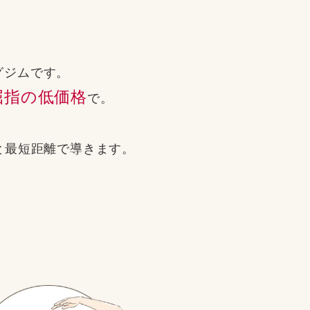
グジムです。
屈指の低価格
で。
と
最短距離で導きます。