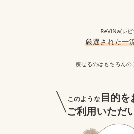
ReViNa(
厳選された一
痩せるのはもちろんの
目的を
このような
ご利用いただ