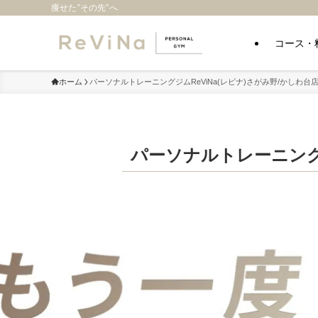
痩せた”その先”へ
コース・
ホーム
パーソナルトレーニングジムReViNa(レビナ)さがみ野/かしわ台
パーソナルトレーニングジ