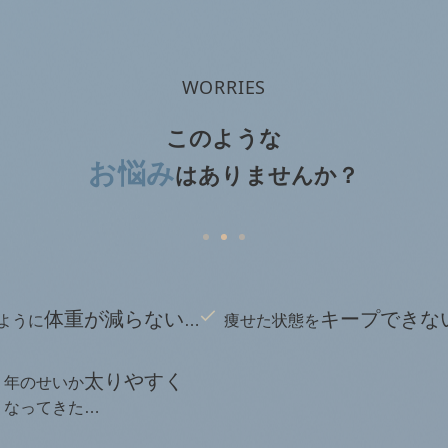
WORRIES
このような
お悩み
は
ありませんか？
体重が減らない
キープできな
ように
…
痩せた状態を
太りやすく
年のせいか
なってきた…