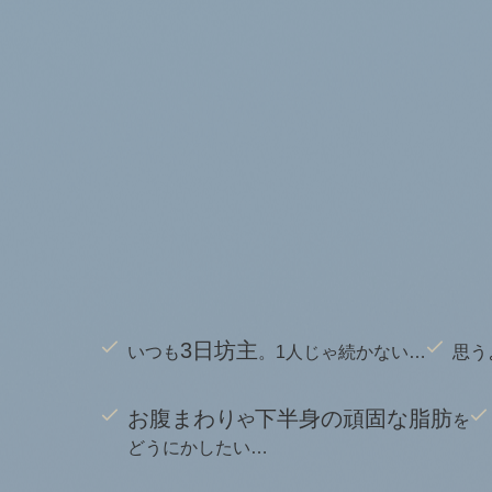
3日坊主
いつも
。1人じゃ続かない…
思う
お腹まわり
下半身の頑固な脂肪
や
を
どうにかしたい…