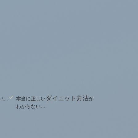
い
ダイエット方法
…
本当に正しい
が
わからない…