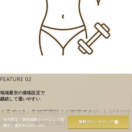
FEATURE 02
地域最安の価格設定で
継続して通いやすい
大手では2ヶ月30万円以上が相場ですが、レビナはそ
今月限定！無料体験トレーニング実
の半額以下。無理なく続けられる価格です。
無料カウンセリング
施中！通常¥5,500→¥0