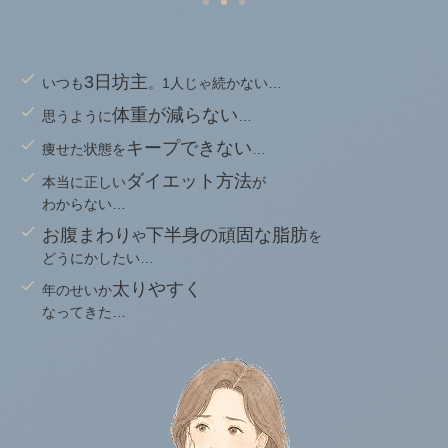
3日坊主
いつも
。1人じゃ続かない…
体重が減らない
思うように
…
キープできない
痩せた状態を
…
ダイエット方法
本当に正しい
が
わからない…
お腹まわり
下半身の頑固な脂肪
や
を
どうにかしたい…
太りやすく
年のせいか
なってきた…