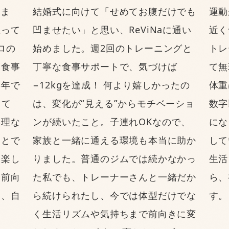
しま
結婚式に向けて「せめてお腹だけでも
運動
思って
凹ませたい」と思い、ReViNaに通い
近く
ロの
始めました。週2回のトレーニングと
トレ
に食事
丁寧な食事サポートで、気づけば
て無
半年で
−12kgを達成！ 何より嬉しかったの
体重
って
は、変化が“見える”からモチベーショ
数字
無理な
ンが続いたこと。子連れOKなので、
にな
ことで
家族と一緒に通える環境も本当に助か
して
「楽し
りました。普通のジムでは続かなかっ
生活
は前向
た私でも、トレーナーさんと一緒だか
ら、
り、自
ら続けられたし、今では体型だけでな
す。
く生活リズムや気持ちまで前向きに変