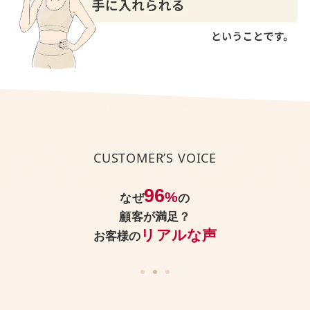
今、身体にどんなお悩みがあっても、
CUSTOMER’S VOICE
パーソナルジムReViNaなら
美しく引き締まった身体
を手に入れられる
96
%
なぜ
の
顧客が満足？
ということです。
リアルな声
お客様の