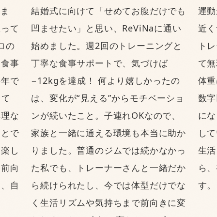
しま
結婚式に向けて「せめてお腹だけでも
運動
思って
凹ませたい」と思い、ReViNaに通い
近く
ロの
始めました。週2回のトレーニングと
トレ
に食事
丁寧な食事サポートで、気づけば
て無
半年で
−12kgを達成！ 何より嬉しかったの
体重
って
は、変化が“見える”からモチベーショ
数字
無理な
ンが続いたこと。子連れOKなので、
にな
ことで
家族と一緒に通える環境も本当に助か
して
「楽し
りました。普通のジムでは続かなかっ
生活
は前向
た私でも、トレーナーさんと一緒だか
ら、
り、自
ら続けられたし、今では体型だけでな
す。
く生活リズムや気持ちまで前向きに変