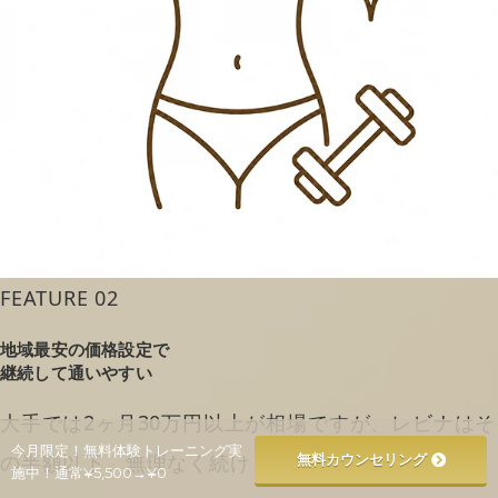
FEATURE 02
地域最安の価格設定で
継続して通いやすい
大手では2ヶ月30万円以上が相場ですが、レビナはそ
今月限定！無料体験トレーニング実
の半額以下。無理なく続けられる価格です。
無料カウンセリング
施中！通常¥5,500→¥0