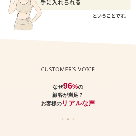
今、身体にどんなお悩みがあっても、
CUSTOMER’S VOICE
パーソナルジムReViNaなら
美しく引き締まった身体
を手に入れられる
96
%
なぜ
の
顧客が満足？
ということです。
リアルな声
お客様の