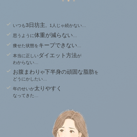
3日坊主
いつも
。1人じゃ続かない…
体重が減らない
思うように
…
キープできない
痩せた状態を
…
ダイエット方法
本当に正しい
が
わからない…
お腹まわり
下半身の頑固な脂肪
や
を
どうにかしたい…
太りやすく
年のせいか
なってきた…