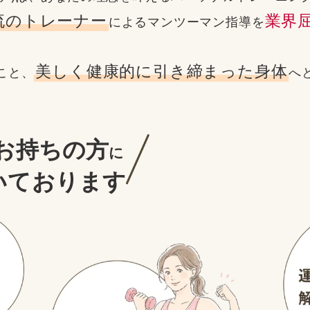
流のトレーナー
業界
による
マンツーマン指導を
美しく健康的に引き締まった身体
こと、
へ
お持ちの方
に
いております