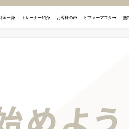
料金一覧
トレーナー紹介
お客様の声
ビフォーアフター
無
ReViNa(レビナ) meta用LP3原本