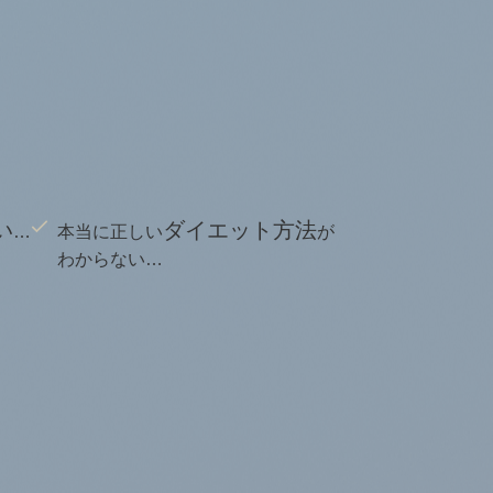
い
ダイエット方法
…
本当に正しい
が
わからない…