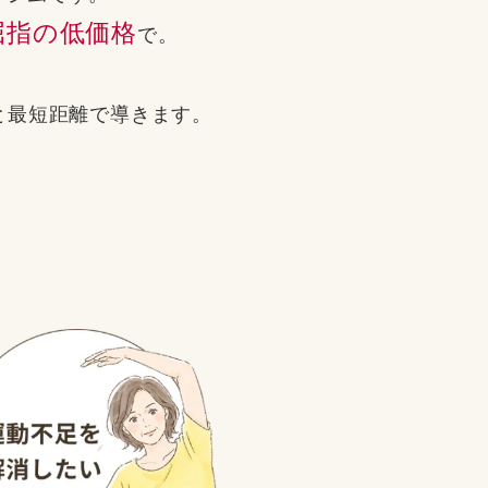
屈指の低価格
で。
と
最短距離で導きます。