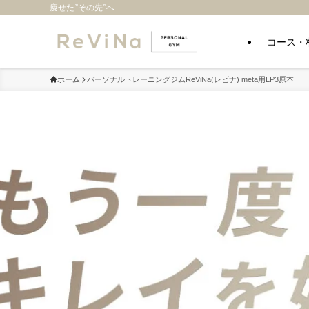
痩せた”その先”へ
コース・
ホーム
パーソナルトレーニングジムReViNa(レビナ) meta用LP3原本
パーソナルトレーニングジム