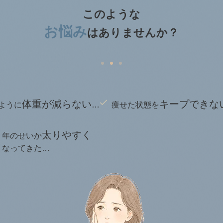
このような
お悩み
は
ありませんか？
体重が減らない
キープできな
ように
…
痩せた状態を
太りやすく
年のせいか
なってきた…