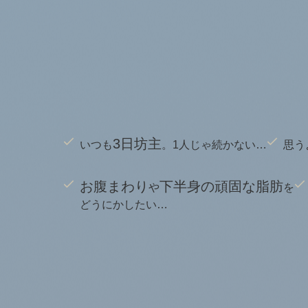
3日坊主
いつも
。1人じゃ続かない…
思う
お腹まわり
下半身の頑固な脂肪
や
を
どうにかしたい…