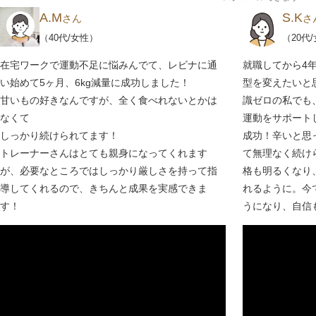
A.M
S.K
さん
さ
（40代/女性）
（20代
在宅ワークで運動不足に悩みんでて、レビナに通
就職してから4年
い始めて5ヶ月、6kg減量に成功しました！
型を変えたいと思
甘いもの好きなんですが、全く食べれないとかは
識ゼロの私でも
なくて
運動をサポートし
しっかり続けられてます！
成功！辛いと思
トレーナーさんはとても親身になってくれます
て無理なく続け
が、必要なところではしっかり厳しさを持って指
格も明るくなり
導してくれるので、きちんと成果を実感できま
れるように。今
す！
うになり、自信