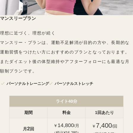
マンスリープラン
理想に近づく、理想が続く
マンスリー・プランは、運動不足解消が目的の方や、長期的な
運動習慣をつけたい方におすすめのプランとなっております。
またダイエット後の体型維持やアフターフォローにも最適な月
額制プランです。
パーソナルトレーニング
パーソナルストレッチ
ライト40分
期間
料金
1回あたり
7,400
14,800
￥
/月
￥
/回
2
月
回
（税込¥16,280）